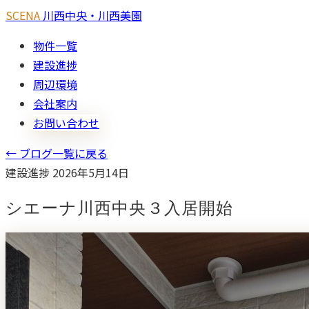
SCENA
川西中央・川西美園
物件一覧
建設進捗
周辺環境
会社案内
お問い合わせ
← ブログ一覧に戻る
建設進捗
2026年5月14日
シエーナ川西中央３入居開始