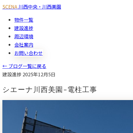
SCENA
川西中央・川西美園
物件一覧
建設進捗
周辺環境
会社案内
お問い合わせ
← ブログ一覧に戻る
建設進捗
2025年12月5日
シエーナ川西美園-電柱工事