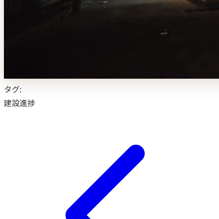
タグ:
建設進捗